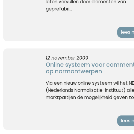
laten vervullen door elementen van
geprefabri...
lees 
12 november 2009
Online systeem voor commen
op normontwerpen
Via een nieuw online systeem wil het N
(Nederlands Normalisatie-instituut) all
marktpartijen de mogelijkheid geven to.
lees 