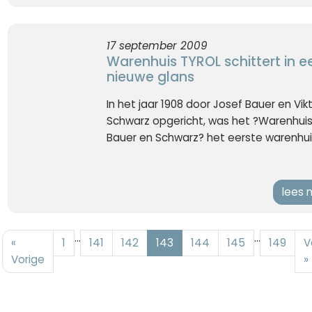
17 september 2009
Warenhuis TYROL schittert in e
nieuwe glans
In het jaar 1908 door Josef Bauer en Vik
Schwarz opgericht, was het ?Warenhui
Bauer en Schwarz? het eerste warenhuis
lees 
...
...
«
1
141
142
143
144
145
149
V
Vorige
»